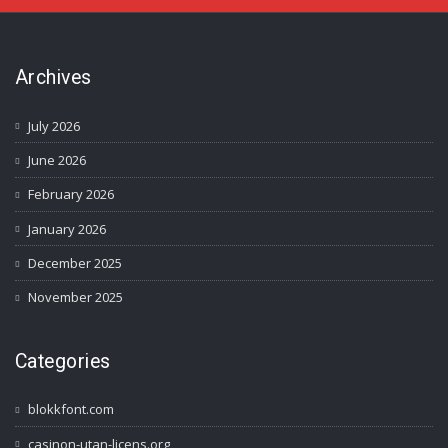
Archives
July 2026
June 2026
February 2026
January 2026
December 2025
November 2025
Categories
blokkfont.com
casinon-utan-licens.org