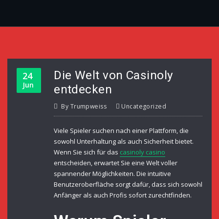
Die Welt von Casinoly
24
Jun
entdecken
By
Trumpweiss
Uncategorized
Viele Spieler suchen nach einer Plattform, die
sowohl Unterhaltung als auch Sicherheit bietet.
Wenn Sie sich für das
casinoly casino
entscheiden, erwartet Sie eine Welt voller
spannender Möglichkeiten. Die intuitive
Benutzeroberfläche sorgt dafür, dass sich sowohl
Anfänger als auch Profis sofort zurechtfinden.