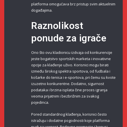
platforma omogućava brz pristup svim aktuelnim
događajima.
Raznolikost
ponude za igrače
Ono što ovu kladionicu izdvaja od konkurencije
jeste bogatstvo sportskih marketa i inovativne
opcije za klađenje uživo. Korisnici mogu birati
između širokog spektra sportova, od fudbala i
košarke do tenisa i e-sportova, pri čemu su kvote
izuzetno konkurentne. Dodatno, sigurnost
podataka i brzina isplata čine proces igranja
veoma prijatnim i bezbrižnim za svakog
pojedinca.
Pored standardnog klađenja, korisnici često
istražuju i dodatne pogodnosti koje platforma
nudi za vernost. Redovne promocije i bonusi