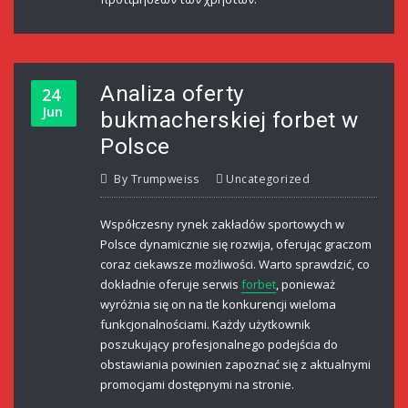
Analiza oferty
24
Jun
bukmacherskiej forbet w
Polsce
By
Trumpweiss
Uncategorized
Współczesny rynek zakładów sportowych w
Polsce dynamicznie się rozwija, oferując graczom
coraz ciekawsze możliwości. Warto sprawdzić, co
dokładnie oferuje serwis
forbet
, ponieważ
wyróżnia się on na tle konkurencji wieloma
funkcjonalnościami. Każdy użytkownik
poszukujący profesjonalnego podejścia do
obstawiania powinien zapoznać się z aktualnymi
promocjami dostępnymi na stronie.