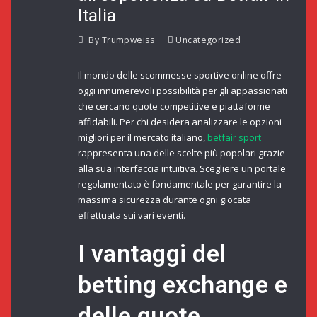
Italia
By
Trumpweiss
Uncategorized
Il mondo delle scommesse sportive online offre
oggi innumerevoli possibilità per gli appassionati
che cercano quote competitive e piattaforme
affidabili. Per chi desidera analizzare le opzioni
migliori per il mercato italiano,
betfair sport
rappresenta una delle scelte più popolari grazie
alla sua interfaccia intuitiva. Scegliere un portale
regolamentato è fondamentale per garantire la
massima sicurezza durante ogni giocata
effettuata sui vari eventi.
I vantaggi del
betting exchange e
delle quote