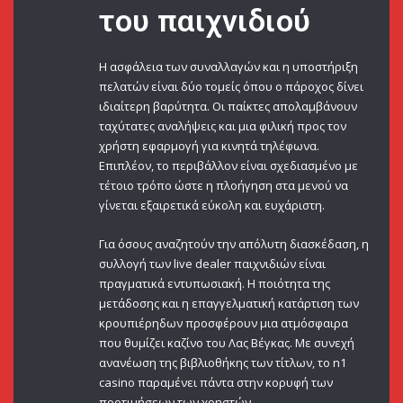
του παιχνιδιού
Η ασφάλεια των συναλλαγών και η υποστήριξη
πελατών είναι δύο τομείς όπου ο πάροχος δίνει
ιδιαίτερη βαρύτητα. Οι παίκτες απολαμβάνουν
ταχύτατες αναλήψεις και μια φιλική προς τον
χρήστη εφαρμογή για κινητά τηλέφωνα.
Επιπλέον, το περιβάλλον είναι σχεδιασμένο με
τέτοιο τρόπο ώστε η πλοήγηση στα μενού να
γίνεται εξαιρετικά εύκολη και ευχάριστη.
Για όσους αναζητούν την απόλυτη διασκέδαση, η
συλλογή των live dealer παιχνιδιών είναι
πραγματικά εντυπωσιακή. Η ποιότητα της
μετάδοσης και η επαγγελματική κατάρτιση των
κρουπιέρηδων προσφέρουν μια ατμόσφαιρα
που θυμίζει καζίνο του Λας Βέγκας. Με συνεχή
ανανέωση της βιβλιοθήκης των τίτλων, το n1
casino παραμένει πάντα στην κορυφή των
προτιμήσεων των χρηστών.