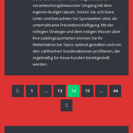
verantwortungsbewusster Umgang mit dem
eigenen Budget ratsam. Setzen Sie sich klare
Limits und betrachten Sie Sportwetten stets als
unterhaltsame Freizeitbeschäftigung. Mit der
richtigen Strategie und dem nötigen Wissen über
Ihre Lieblingssportarten können Sie Ihr
Wetterlebnis bei Tipico optimal gestalten und von
den zahlreichen Sonderaktionen profitieren, die
regelmäßig für treue Kunden bereitgestellt
werden.
Posts
1
…
13
14
15
…
44
pagination