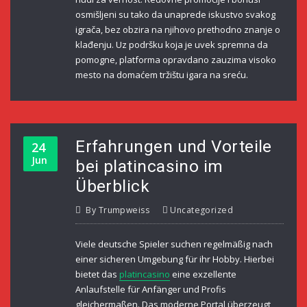
osmišljeni su tako da unaprede iskustvo svakog
igrača, bez obzira na njihovo prethodno znanje o
klađenju. Uz podršku koja je uvek spremna da
pomogne, platforma opravdano zauzima visoko
mesto na domaćem tržištu igara na sreću.
Erfahrungen und Vorteile
24
Jun
bei platincasino im
Überblick
By
Trumpweiss
Uncategorized
Viele deutsche Spieler suchen regelmäßig nach
einer sicheren Umgebung für ihr Hobby. Hierbei
bietet das
platincasino
eine exzellente
Anlaufstelle für Anfänger und Profis
gleichermaßen. Das moderne Portal überzeugt