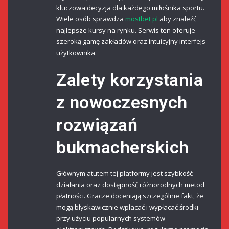
kluczowa decyzja dla każdego miłośnika sportu.
Wiele osób sprawdza
mostbet pl
aby znaleźć
najlepsze kursy na rynku. Serwis ten oferuje
szeroką gamę zakładów oraz intuicyjny interfejs
użytkownika.
Zalety korzystania
z nowoczesnych
rozwiązań
bukmacherskich
Głównym atutem tej platformy jest szybkość
działania oraz dostępność różnorodnych metod
płatności. Gracze doceniają szczególnie fakt, że
mogą błyskawicznie wpłacać i wypłacać środki
przy użyciu popularnych systemów